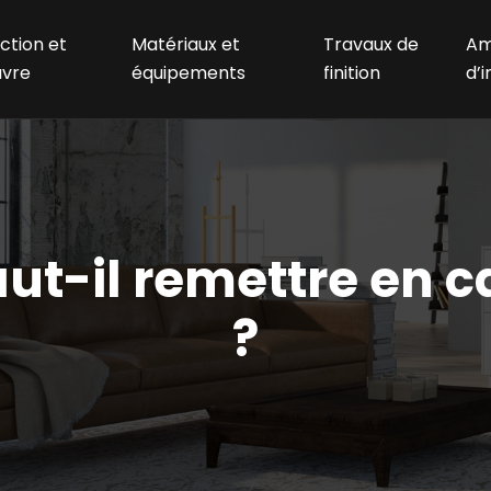
ction et
Matériaux et
Travaux de
Am
uvre
équipements
finition
d’i
faut-il remettre en
?